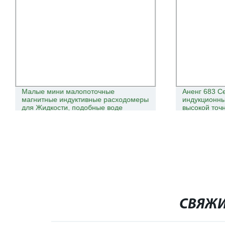
Малые мини малопоточные
Аненг 683 С
магнитные индуктивные расходомеры
индукционн
для Жидкости, подобные воде
высокой точ
диапазон за
перезаряжае
черный
СВЯЖИ