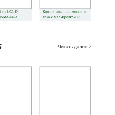
 1 nc LC1-D
Контакторы переменного
зорванные
тока с маркировкой CE
C контактор Ui
утверждения LC1-D
аркировкой CE
(CJX2)
S
Читать далее >