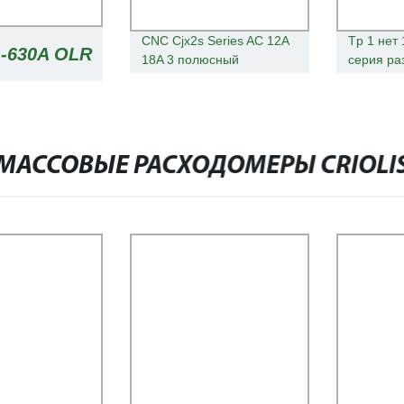
CNC Cjx2s Series AC 12A
Tp 1 нет
-630A OLR
18A 3 полюсный
серия ра
контактор 1no+1no 50/60-
контакт A
фазный магнитный
690V с м
КИТАЕ
контактор 12AMP 3p 380
в 220 в, 3 Гц С
сертификатом TUV
МАССОВЫЕ РАСХОДОМЕРЫ CRIOLI