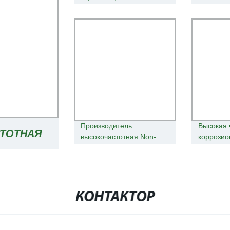
дозатора дозатор
Многоэле
измеритель
частота 
сопротивления (модель
мощност
CKT8500)
мощност
энергопо
Производитель
Высокая 
ТОТНАЯ
высокочастотная Non-
коррозио
Contact измеритель
измерите
уровня радара для
радара
УРОВНЯ
молочной
промышленности
ИДКОСТЕЙ
КОНТАКТОР