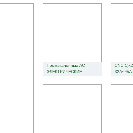
Промышленных AC
CNC Cjx2
ЭЛЕКТРИЧЕСКИЕ
32A~95A 
КОНТАКТОРЫ
Электрич
поставщиком LC1-
Магнитны
D09~95
переменн