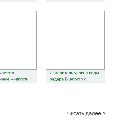
ктрические цепи
измеритель уровня
коэффициента
радара для коррозионной
и Потребляемая
жидкости Заводская цена
ь Измеритель
требления
частота
Измеритель уровня воды
нные жидкости
радара Bluetooth с
ль уровня
непрерывной частотной
модуляцией 76-81 ГГц
Читать далее >