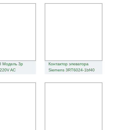
I Модель 3p
Контактор элеватора
220V AC
Siemens 3RT6024-1bf40
еский 3 полюса
1С20 1AG20
й контактор
ого тока