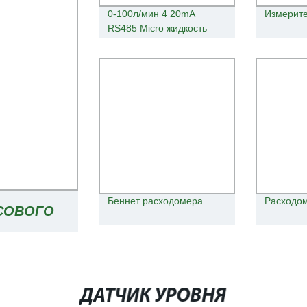
0-100л/мин 4 20mA
Измерит
RS485 Micro жидкость
Coriolis контроллера для
массового расхода воды
Беннет расходомера
Расходо
ССОВОГО
ДЕЛИ ДАТА
ДАТЧИК УРОВНЯ