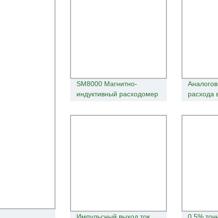
SM8000 Магнитно-
Аналогов
индуктивный расходомер
расхода 
для ifm
потока м
передатч
расходом
Импульсный выход ток
0.5% точ