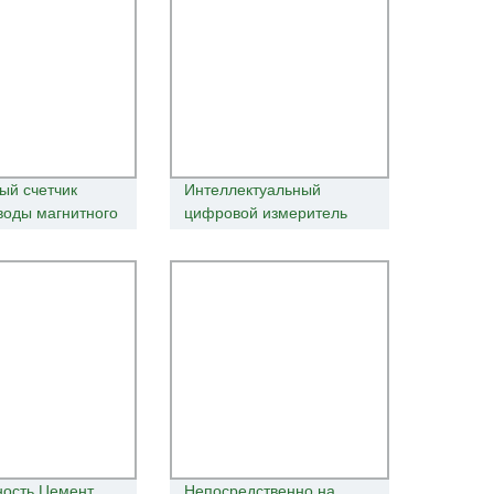
ый счетчик
Интеллектуальный
воды магнитного
цифровой измеритель
агнитной
расхода воды с индукции
ика индуктивный
из полиэтилена и
ер пульта ДУ
выходным потоком
ность Цемент
Непосредственно на