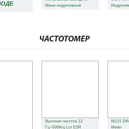
ВОДЕ
Мини индуктивный
Индуктив
электромагн. Расходомер
расходо
с низким расходом
Электро
ТНОГО
потоки М
 ВОЗДУХА
ЧАСТОТОМЕР
ЖЕНИЯ И
Высокая частота 12
M131 DI
Гц~500Кгц Lcr ESR
Meter