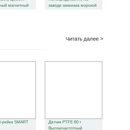
ный магнитный
заводе аммиака морской
мер Фабрика
воды магнитно-
магнитные
индуктивным Mag
етр
расходомера
Читать далее >
N-рейка SMART
Датчик PTFE 80 г
Высокочастотный